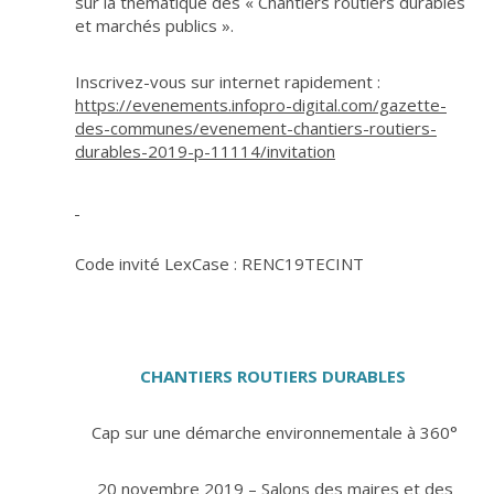
sur la thématique des « Chantiers routiers durables
et marchés publics ».
Inscrivez-vous sur internet rapidement :
https://evenements.infopro-digital.com/gazette-
des-communes/evenement-chantiers-routiers-
durables-2019-p-11114/invitation
Code invité LexCase : RENC19TECINT
CHANTIERS ROUTIERS DURABLES
Cap sur une démarche environnementale à 360°
20 novembre 2019 – Salons des maires et des