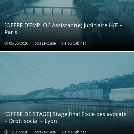
[OFFRE D’EMPLOI] Assistant(e) judiciaire H/F –
Paris
05/06/2026
Jobs LexCase
Jobs LexCase
Vie du Cabinet
Vie du Cabinet
[OFFRE DE STAGE] Stage final École des avocats
– Droit social – Lyon
12/05/2026
Jobs LexCase
Jobs LexCase
Vie du Cabinet
Vie du Cabinet