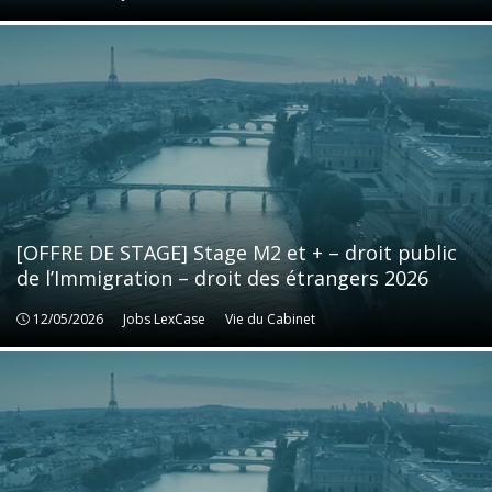
[OFFRE DE STAGE] Stage M2 et + – droit public
de l’Immigration – droit des étrangers 2026
12/05/2026
Jobs LexCase
Jobs LexCase
Vie du Cabinet
Vie du Cabinet