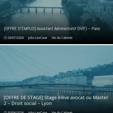
[OFFRE D’EMPLOI] Assistant Administratif (H/F) – Paris
28/07/2026
Jobs LexCase
Jobs LexCase
Vie du Cabinet
Vie du Cabinet
[OFFRE DE STAGE] Stage élève avocat ou Master
2 – Droit social – Lyon
30/06/2026
Jobs LexCase
Jobs LexCase
Vie du Cabinet
Vie du Cabinet