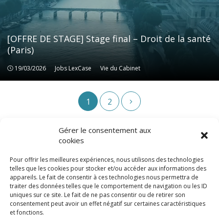
[OFFRE DE STAGE] Stage final – Droit de la santé
(Paris)
19/03/2026
Jobs LexCase
Jobs LexCase
Vie du Cabinet
Vie du Cabinet
1
2
Gérer le consentement aux
cookies
Pour offrir les meilleures expériences, nous utilisons des technologies
telles que les cookies pour stocker et/ou accéder aux informations des
appareils. Le fait de consentir à ces technologies nous permettra de
traiter des données telles que le comportement de navigation ou les ID
uniques sur ce site. Le fait de ne pas consentir ou de retirer son
consentement peut avoir un effet négatif sur certaines caractéristiques
© LexCase 2026
et fonctions.