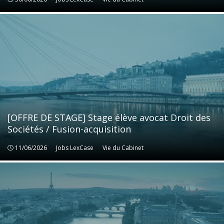
[OFFRE DE STAGE] Stage élève avocat Droit des
Sociétés / Fusion-acquisition
11/06/2026
Jobs LexCase
Jobs LexCase
Vie du Cabinet
Vie du Cabinet