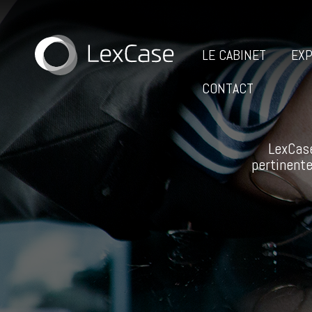
LE CABINET
EXP
CONTACT
LexCase
pertinente