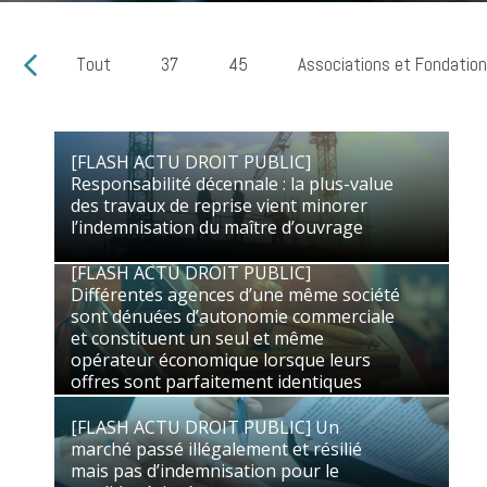
Tout
37
45
Associations et Fondatio
[FLASH ACTU DROIT PUBLIC]
Responsabilité décennale : la plus-value
[FLASH ACTU DROIT PUBLIC]
des travaux de reprise vient minorer
Responsabilité décennale : la plus-value
l’indemnisation du maître d’ouvrage
des travaux de reprise vient minorer
l’indemnisation du maître d’ouvrage
[FLASH ACTU DROIT PUBLIC]
16/06/2026
Droit Public des Affaires
Différentes agences d’une même société
sont dénuées d’autonomie commerciale
[FLASH ACTU DROIT PUBLIC]
et constituent un seul et même
Différentes agences d’une même société
opérateur économique lorsque leurs
sont dénuées d’autonomie commerciale
offres sont parfaitement identiques
et constituent un seul et même
opérateur économique lorsque leurs
29/05/2026
Droit Public des Affaires
offres sont parfaitement identiques
[FLASH ACTU DROIT PUBLIC] Un
marché passé illégalement et résilié
[FLASH ACTU DROIT PUBLIC] Un
mais pas d’indemnisation pour le
marché passé illégalement et résilié
candidat évincé
mais pas d’indemnisation pour le