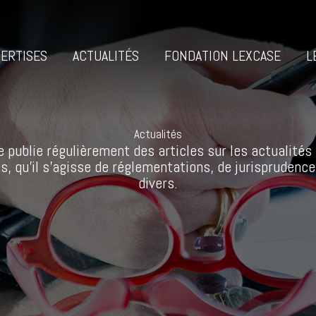
ERTISES
ACTUALITÉS
FONDATION LEXCASE
L
Actualités
 publie régulièrement des articles sur les actualités 
s, qu’il s’agisse de réglementations, de jurisprudence
divers.