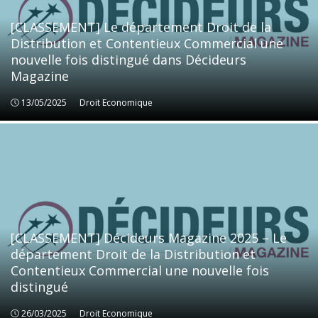
[CLASSEMENT] Le département Droit de la
Distribution et Contentieux Commercial une
nouvelle fois distingué dans Décideurs
Magazine
13/05/2025
Droit Economique
Droit Economique
[CLASSEMENT] Décideurs Magazine 2025 – Le
département Droit de la Distribution et
Contentieux Commercial une nouvelle fois
distingué
26/03/2025
Droit Economique
Droit Economique