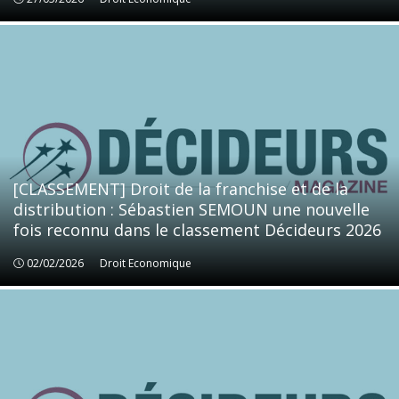
[CLASSEMENT] Droit de la franchise et de la
distribution : Sébastien SEMOUN une nouvelle
fois reconnu dans le classement Décideurs 2026
02/02/2026
Droit Economique
Droit Economique