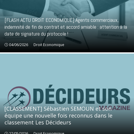
[FLASH ACTU DROIT ECONOMIQUE] Agents commerciaux,
indemnité de fin de contrat et accord amiable : attention à la
date de signature du protocole !
04/06/2026
Droit Economique
Droit Economique
[CLASSEMENT] Sébastien SEMOUN et son
équipe une nouvelle fois reconnus dans le
classement Les Décideurs
27/05/2026
Droit Economique
Droit Economique