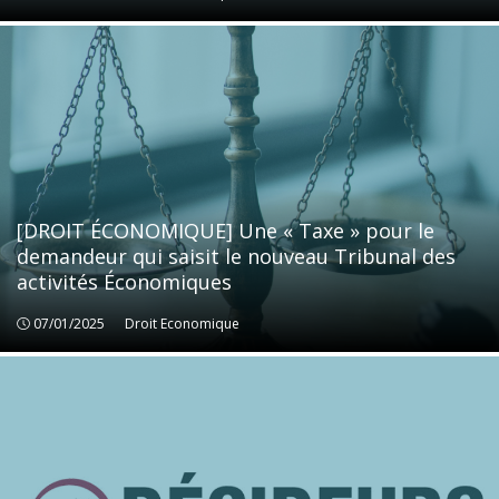
[DROIT ÉCONOMIQUE] Une « Taxe » pour le
demandeur qui saisit le nouveau Tribunal des
activités Économiques
07/01/2025
Droit Economique
Droit Economique