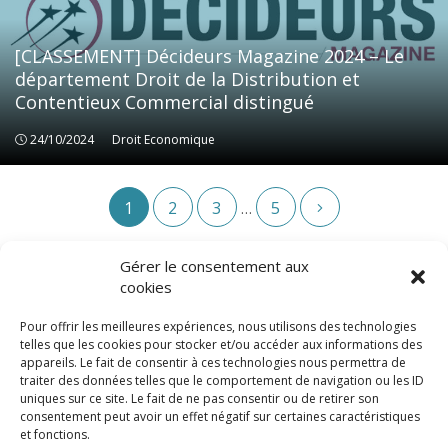
[CLASSEMENT] Décideurs Magazine 2024 – Le
département Droit de la Distribution et
Contentieux Commercial distingué
24/10/2024
Droit Economique
Droit Economique
1
2
3
5
…
Gérer le consentement aux
cookies
Pour offrir les meilleures expériences, nous utilisons des technologies
telles que les cookies pour stocker et/ou accéder aux informations des
appareils. Le fait de consentir à ces technologies nous permettra de
traiter des données telles que le comportement de navigation ou les ID
uniques sur ce site. Le fait de ne pas consentir ou de retirer son
consentement peut avoir un effet négatif sur certaines caractéristiques
© LexCase 2026
et fonctions.