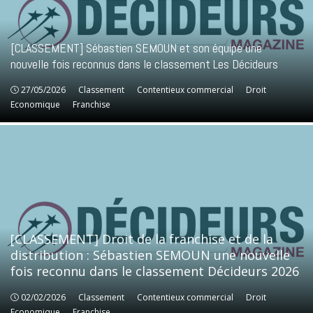
[CLASSEMENT] Sébastien SEMOUN et son équipe une
nouvelle fois reconnus dans le classement Les Décideurs
27/05/2026
Classement
Classement
Contentieux commercial
Contentieux commercial
Droit
Droit
Economique
Economique
Franchise
Franchise
[CLASSEMENT] Droit de la franchise et de la
distribution : Sébastien SEMOUN une nouvelle
fois reconnu dans le classement Décideurs 2026
02/02/2026
Classement
Classement
Contentieux commercial
Contentieux commercial
Droit
Droit
Economique
Economique
Franchise
Franchise