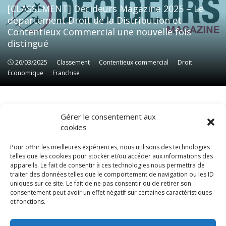
[CLASSEMENT] Décideurs Magazine 2025 – Le
département Droit de la Distribution et
Contentieux Commercial une nouvelle fois
distingué
26/03/2025
Classement
Classement
Contentieux commercial
Contentieux commercial
Droit
Droit
Economique
Economique
Franchise
Franchise
Gérer le consentement aux
cookies
Pour offrir les meilleures expériences, nous utilisons des technologies
telles que les cookies pour stocker et/ou accéder aux informations des
appareils. Le fait de consentir à ces technologies nous permettra de
traiter des données telles que le comportement de navigation ou les ID
uniques sur ce site. Le fait de ne pas consentir ou de retirer son
consentement peut avoir un effet négatif sur certaines caractéristiques
© LexCase 2026
et fonctions.
Mentions légales
Politique de confidentialité