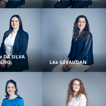
ca DA SILVA
ALHO
Léa GÉVAUDAN