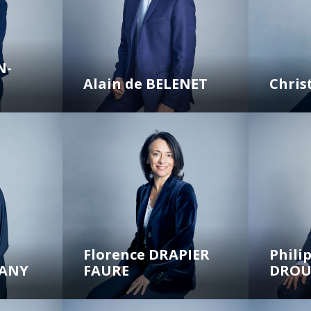
N-
Alain de BELENET
Chri
Florence DRAPIER
Phili
SANY
FAURE
DROU