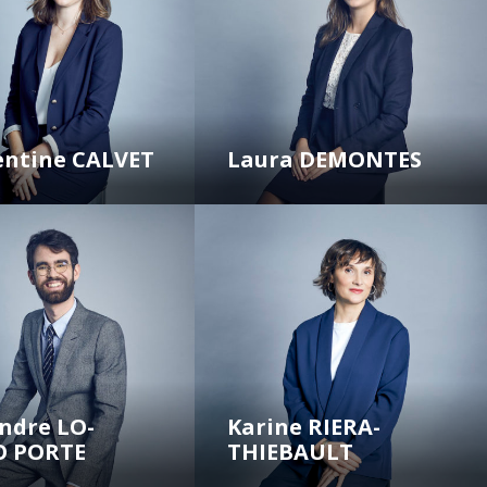
ntine CALVET
Laura DEMONTES
ndre LO-
Karine RIERA-
O PORTE
THIEBAULT