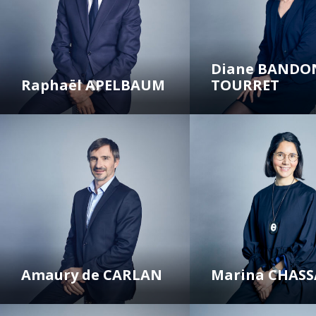
Diane BANDO
Raphaël APELBAUM
TOURRET
Amaury de CARLAN
Marina CHAS