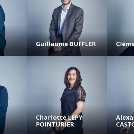
Guillaume BUFFLER
Cléme
Charlotte LEPY
Alexa
POINTURIER
CAST