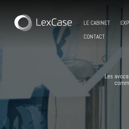
LE CABINET
EXP
CONTACT
Les avoca
comme