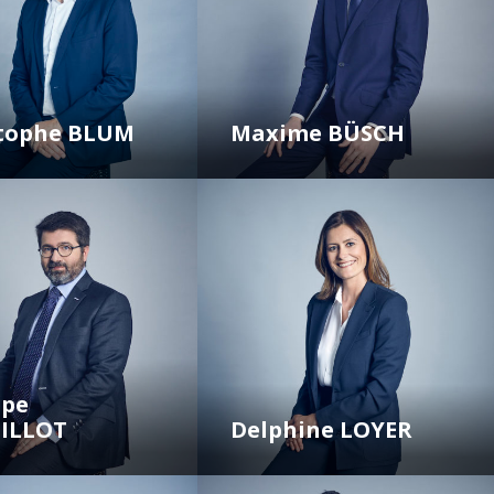
stophe BLUM
Maxime BÜSCH
ppe
ILLOT
Delphine LOYER