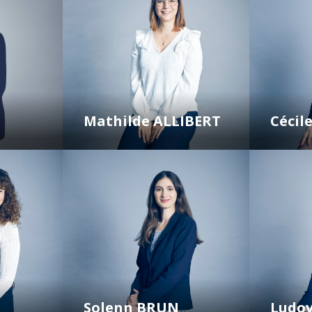
Mathilde ALLIBERT
Céci
Solenn BRUN
Ludov