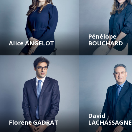
Pénélope
Alice ANGELOT
BOUCHARD
David
Florent GADRAT
LACHASSAGNE