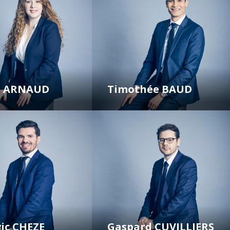
le ARNAUD
Timothée BAUD
ic CHEZE
Gaspard CUVILLIERS