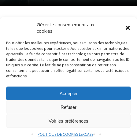
Gérer le consentement aux
cookies
Pour offrir les meilleures expériences, nous utilisons des technologies
telles que les cookies pour stocker et/ou accéder aux informations des
appareils. Le fait de consentir à ces technologies nous permettra de
traiter des données telles que le comportement de navigation ou les ID
uniques sur ce site. Le fait de ne pas consentir ou de retirer son
consentement peut avoir un effet négatif sur certaines caractéristiques
© LexCase 2026
et fonctions.
Mentions légales
Politique de confidentialité
Accepter
Politique de cookies
Conditions générales
Site
web réalisé par 2cafes
Refuser
Plaquette
Contactez-nous
Voir les préférences
POLITIQUE DE COOKIES LEXCASE