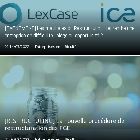
[EVENEMENT] Les matinales du Restructuring : reprendre une
entreprise en difficulté : piège ou opportunité ?
14/03/2022
Entreprises en difficulté
Entreprises en difficulté
[RESTRUCTURING] La nouvelle procédure de
restructuration des PGE
08/02/2022
Entreprises en difficulté
Entreprises en difficulté