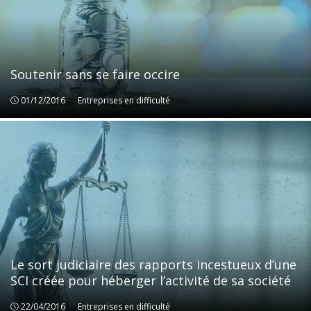
Soutenir sans se faire occire
01/12/2016
Entreprises en difficulté
Entreprises en difficulté
Le sort judiciaire des rapports incestueux d’une
SCI créée pour héberger l’activité de sa société
22/04/2016
Entreprises en difficulté
Entreprises en difficulté