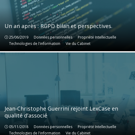
Un an après : RGPD bilan et perspectives.
25/06/2019
Données personnelles
Données personnelles
Propriété Intellectuelle
Propriété Intellectuelle
Technologies de l'information
Technologies de l'information
Vie du Cabinet
Vie du Cabinet
Jean-Christophe Guerrini rejoint LexCase en
qualité d’associé
05/11/2018
Données personnelles
Données personnelles
Propriété Intellectuelle
Propriété Intellectuelle
Technologies de l'information
Technologies de l'information
Vie du Cabinet
Vie du Cabinet