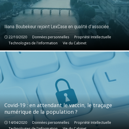
Iliana Boubekeur rejoint LexCase en qualité d’associée
22/10/2020
Données personnelles
Données personnelles
Propriété Intellectuelle
Propriété Intellectuelle
Technologies de l'information
Technologies de l'information
Vie du Cabinet
Vie du Cabinet
Covid-19 : en attendant le vaccin, le traçage
numérique de la population ?
14/04/2020
Données personnelles
Données personnelles
Propriété Intellectuelle
Propriété Intellectuelle
Technologies de l'information
Technologies de l'information
Vie du Cabinet
Vie du Cabinet