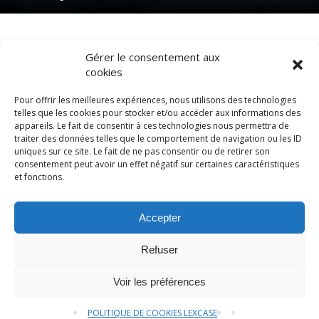
Gérer le consentement aux
cookies
Pour offrir les meilleures expériences, nous utilisons des technologies
telles que les cookies pour stocker et/ou accéder aux informations des
appareils. Le fait de consentir à ces technologies nous permettra de
traiter des données telles que le comportement de navigation ou les ID
uniques sur ce site. Le fait de ne pas consentir ou de retirer son
consentement peut avoir un effet négatif sur certaines caractéristiques
© LexCase 2026
et fonctions.
Mentions légales
Politique de confidentialité
Accepter
Politique de cookies
Conditions générales
Site
web réalisé par 2cafes
Refuser
Plaquette
Contactez-nous
Voir les préférences
POLITIQUE DE COOKIES LEXCASE