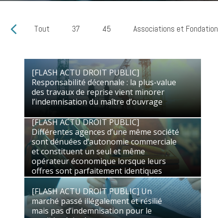
Tout
37
45
Associations et Fondatio
[FLASH ACTU DROIT PUBLIC]
Responsabilité décennale : la plus-value
[FLASH ACTU DROIT PUBLIC]
des travaux de reprise vient minorer
Responsabilité décennale : la plus-value
l’indemnisation du maître d’ouvrage
des travaux de reprise vient minorer
l’indemnisation du maître d’ouvrage
[FLASH ACTU DROIT PUBLIC]
16/06/2026
Droit Public des Affaires
Différentes agences d’une même société
sont dénuées d’autonomie commerciale
[FLASH ACTU DROIT PUBLIC]
et constituent un seul et même
Différentes agences d’une même société
opérateur économique lorsque leurs
sont dénuées d’autonomie commerciale
offres sont parfaitement identiques
et constituent un seul et même
opérateur économique lorsque leurs
29/05/2026
Droit Public des Affaires
offres sont parfaitement identiques
[FLASH ACTU DROIT PUBLIC] Un
marché passé illégalement et résilié
[FLASH ACTU DROIT PUBLIC] Un
mais pas d’indemnisation pour le
marché passé illégalement et résilié
candidat évincé
mais pas d’indemnisation pour le