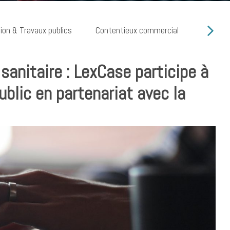
ion & Travaux publics
Contentieux commercial
Cyber ri
anitaire : LexCase participe à
public en partenariat avec la