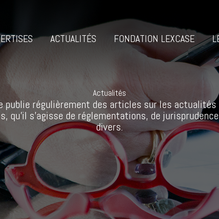
ERTISES
ACTUALITÉS
FONDATION LEXCASE
L
Actualités
 publie régulièrement des articles sur les actualités 
s, qu’il s’agisse de réglementations, de jurisprudence
divers.