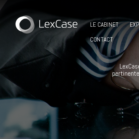
LE CABINET
EXP
CONTACT
LexCase
pertinente