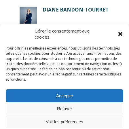
DIANE BANDON-TOURRET
Gérer le consentement aux
cookies
Pour offrir les meilleures expériences, nous utilisons des technologies
telles que les cookies pour stocker et/ou accéder aux informations des
appareils. Le fait de consentir à ces technologies nous permettra de
traiter des données telles que le comportement de navigation ou les ID
uniques sur ce site. Le fait de ne pas consentir ou de retirer son
consentement peut avoir un effet négatif sur certaines caractéristiques
© LexCase 2026
et fonctions.
Mentions légales
Politique de confidentialité
Accepter
Politique de cookies
Conditions générales
Site
web réalisé par 2cafes
Refuser
Plaquette
Contactez-nous
Voir les préférences