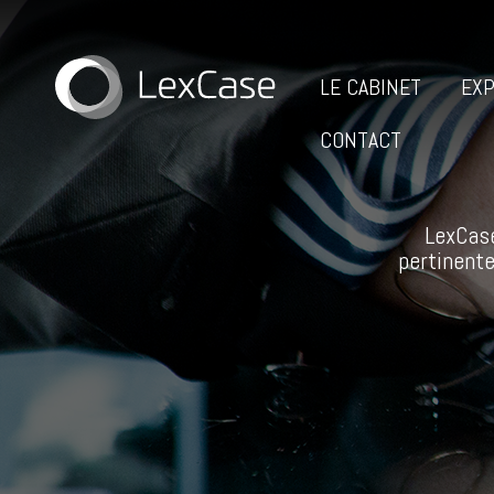
LE CABINET
EXP
CONTACT
LexCase
pertinente