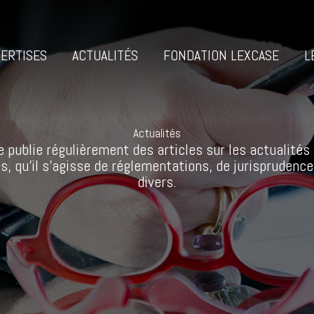
ERTISES
ACTUALITÉS
FONDATION LEXCASE
L
Actualités
 publie régulièrement des articles sur les actualités 
s, qu’il s’agisse de réglementations, de jurisprudence
divers.