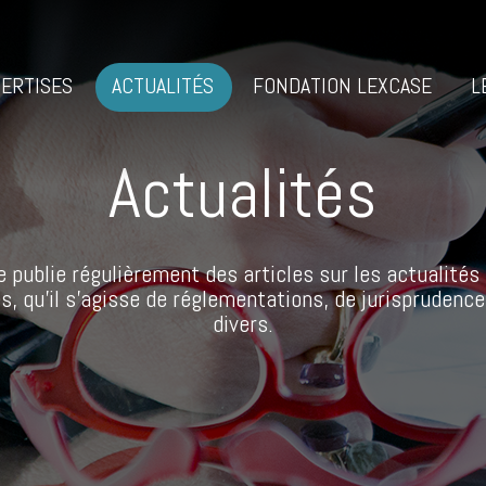
ERTISES
ACTUALITÉS
FONDATION LEXCASE
L
Actualités
 publie régulièrement des articles sur les actualités 
s, qu’il s’agisse de réglementations, de jurisprudence
divers.