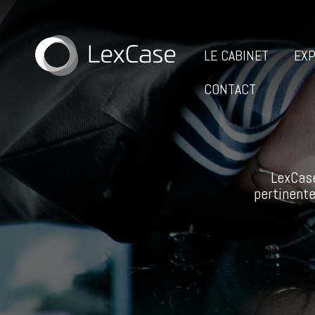
LE CABINET
EXP
CONTACT
LexCase
pertinente