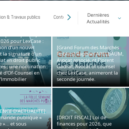
Dernières
ion & Travaux publics
Contentieux commercial
Cyber ri
Actualités
iqué de presse]
2026 pour LexCase :
tion d’un nouvel
[Grand Forum des Marchés
t la signature d’un
Publics] Raphael APELBAUM,
at en droit public
Avocat associé, et Florent
res ; une nomination
Gadrat, Avocat of counsel
té d’Of-Counsel en
chez LexCase, animeront la
Communiqué de presse
l’Immobilier
seconde journée.
binet
Droit Public des Affaires
ENCE D’ACTUALITE]
mande publique «
[DROIT FISCAL] Loi de
e »… et sous
finances pour 2026, que