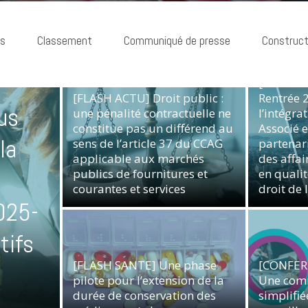
ns
Classement
Communiqué de presse
Construct
[Commun
[FLASH ACTU] Droit public :
Rentrée 
us
une pénalité contractuelle ne
l’intégra
constitue pas un différend au
Associé e
la
sens de l’article 37 du CCAG
partenari
applicable aux marchés
des affai
publics de fournitures et
en quali
courantes et services
droit de 
Droit Public des Affaires
Vie du Ca
025-
tifs
[FLASH SANTE] Une phase
[CONFER
pilote pour l’extension de la
Une com
durée de conservation des
simplifié
Industries,