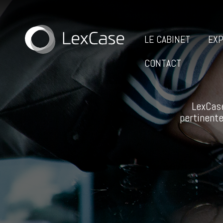
LE CABINET
EXP
CONTACT
LexCase
pertinente