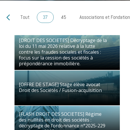
Tout
37
45
Associations et Fondatio
[DROIT DES SOCIETES] Décryptage de la
loi du 11 mai 2026 relative à la lutte
contre les fraudes sociales et fiscales :
[DROIT DES SOCIETES] Décryptage de la
focus sur la cession des sociétés à
loi du 11 mai 2026 relative à la lutte
prépondérance immobilière.
contre les fraudes sociales et fiscales :
02/07/2026
Droit des Sociétés /
focus sur la cession des sociétés à
Fusions-Acquisitions
prépondérance immobilière.
[OFFRE DE STAGE] Stage élève avocat
Droit des Sociétés / Fusion-acquisition
[OFFRE DE STAGE] Stage élève avocat
Droit des Sociétés / Fusion-acquisition
11/06/2026
Droit des Sociétés /
Fusions-Acquisitions
[FLASH DROIT DES SOCIETES] Régime
des nullités en droit des sociétés :
décryptage de l’ordonnance n°2025-229
[FLASH DROIT DES SOCIETES] Régime
du 12 mars 2025
des nullités en droit des sociétés :
[DROIT DES SOCIETES] SAS & révocation
décryptage de l’ordonnance n°2025-229
14/04/2026
Droit des Sociétés /