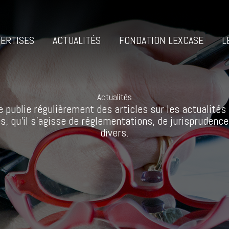
ERTISES
ACTUALITÉS
FONDATION LEXCASE
L
Actualités
 publie régulièrement des articles sur les actualités 
s, qu’il s’agisse de réglementations, de jurisprudence
divers.