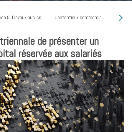
ion & Travaux publics
Contentieux commercial
Cyber ri
 triennale de présenter un
ital réservée aux salariés