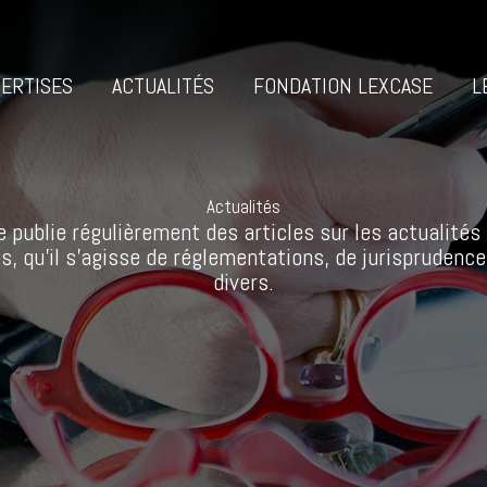
ERTISES
ACTUALITÉS
FONDATION LEXCASE
L
Actualités
 publie régulièrement des articles sur les actualités 
s, qu’il s’agisse de réglementations, de jurisprudence
divers.