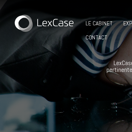
LE CABINET
EXP
CONTACT
LexCase
pertinente