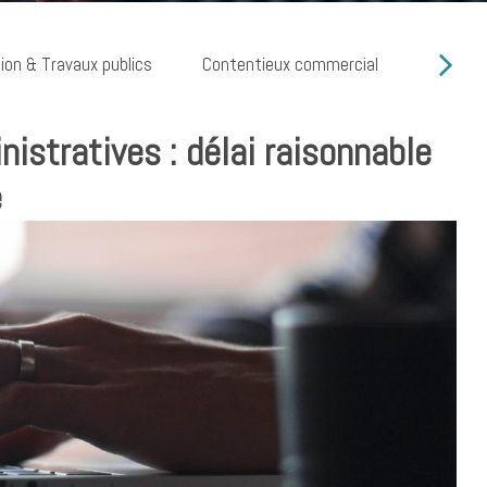
ion & Travaux publics
Contentieux commercial
Cyber ri
nistratives : délai raisonnable
e