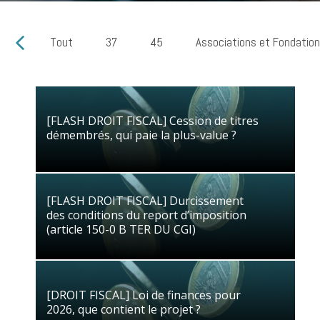
Tout
37
45
Associations et Fondatio
[FLASH DROIT FISCAL] Cession de titres
[FLASH DROIT FISCAL] Cession de titres
démembrés, qui paie la plus-value ?
démembrés, qui paie la plus-value ?
16/04/2026
Droit Fiscal
[FLASH DROIT FISCAL] Durcissement
[FLASH DROIT FISCAL] Durcissement
des conditions du report d’imposition
des conditions du report d’imposition
(article 150-0 B TER DU CGI)
(article 150-0 B TER DU CGI)
02/03/2026
Droit Fiscal
[DROIT FISCAL] Loi de finances pour
[DROIT FISCAL] Loi de finances pour
2026, que contient le projet ?
2026, que contient le projet ?