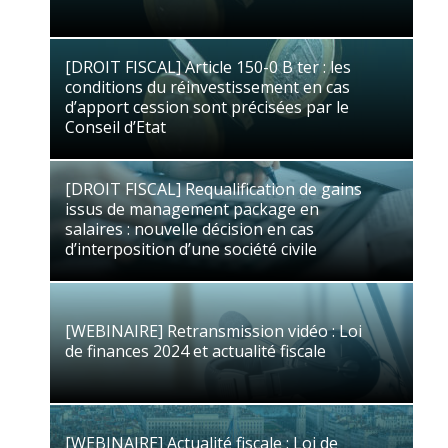
03/11/2025
Droit Fiscal
[DROIT FISCAL] Article 150-0 B ter : les
conditions du réinvestissement en cas
[DROIT FISCAL] Article 150-0 B ter : les
d’apport cession sont précisées par le
conditions du réinvestissement en cas
Conseil d’Etat
d’apport cession sont précisées par le
Conseil d’Etat
05/03/2024
Droit Fiscal
[DROIT FISCAL] Requalification de gains
issus de management package en
[DROIT FISCAL] Requalification de gains
salaires : nouvelle décision en cas
issus de management package en
d’interposition d’une société civile
salaires : nouvelle décision en cas
d’interposition d’une société civile
19/02/2024
Droit Fiscal
[WEBINAIRE] Retransmission vidéo : Loi
[WEBINAIRE] Retransmission vidéo : Loi
de finances 2024 et actualité fiscale
de finances 2024 et actualité fiscale
22/01/2024
Droit Fiscal
[WEBINAIRE] Actualité fiscale : Loi de
[WEBINAIRE] Actualité fiscale : Loi de