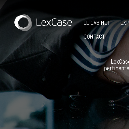
LE CABINET
EXP
CONTACT
LexCase
pertinente