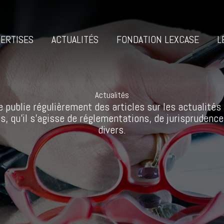
ERTISES
ACTUALITÉS
FONDATION LEXCASE
L
Actualités
 publie régulièrement des articles sur les actualités 
s, qu’il s’agisse de réglementations, de jurisprudence
divers.