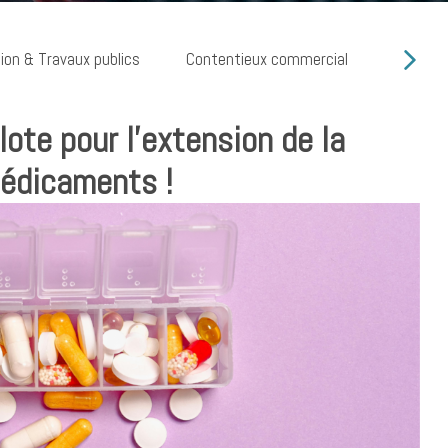
ion & Travaux publics
Contentieux commercial
Cyber ri
ote pour l’extension de la
médicaments !