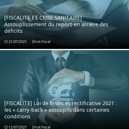
[FISCALITE ET CRISE SANITAIRE]
Assouplissement du report en arrière des
déficits
21/07/2021
Droit Fiscal
Droit Fiscal
[FISCALITE] Loi de finances rectificative 2021 :
les « carry-back » assouplis dans certaines
conditions
12/07/2021
Droit Fiscal
Droit Fiscal