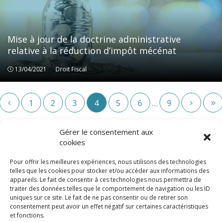
Mise à jour de la doctrine administrative
relative à la réduction d’impôt mécénat
13/04/2021
Droit Fiscal
Droit Fiscal
1
2
3
4
5
6
9
…
Gérer le consentement aux
cookies
Pour offrir les meilleures expériences, nous utilisons des technologies
telles que les cookies pour stocker et/ou accéder aux informations des
appareils. Le fait de consentir à ces technologies nous permettra de
traiter des données telles que le comportement de navigation ou les ID
uniques sur ce site. Le fait de ne pas consentir ou de retirer son
consentement peut avoir un effet négatif sur certaines caractéristiques
© LexCase 2026
et fonctions.