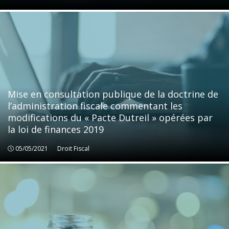
Mise en consultation publique de la doctrine de
l’administration fiscale commentant les
modifications du « Pacte Dutreil » opérées par
la loi de finances 2019
05/05/2021
Droit Fiscal
Droit Fiscal