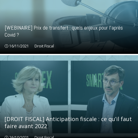
[WEBINAIRE] Prix de transfert : quels enjeux pour l’après
Covid ?
16/11/2021
Droit Fiscal
Droit Fiscal
[DROIT FISCAL] Anticipation fiscale : ce qu’il faut
faire avant 2022
26/10/2021
Droit Fiscal
Droit Fiscal