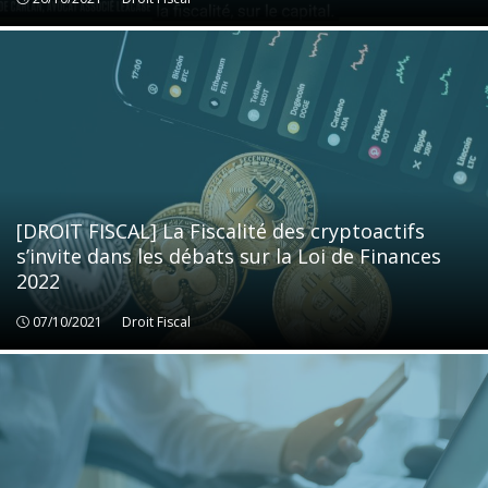
[DROIT FISCAL] La Fiscalité des cryptoactifs
s’invite dans les débats sur la Loi de Finances
2022
07/10/2021
Droit Fiscal
Droit Fiscal