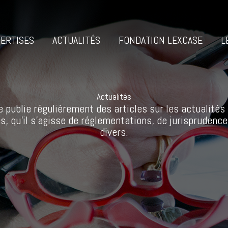
ERTISES
ACTUALITÉS
FONDATION LEXCASE
L
Actualités
 publie régulièrement des articles sur les actualités 
s, qu’il s’agisse de réglementations, de jurisprudence
divers.