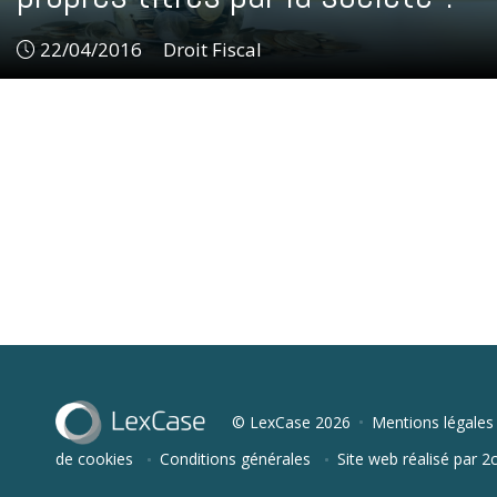
22/04/2016
Droit Fiscal
Droit Fiscal
© LexCase 2026
Mentions légales
de cookies
Conditions générales
Site web réalisé par 2