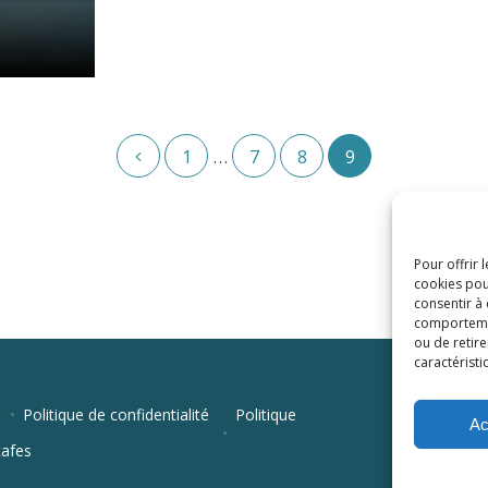
…
1
7
8
9
Pour offrir 
cookies pou
consentir à
comportement
ou de retire
caractéristi
Politique de confidentialité
Politique
Ac
cafes