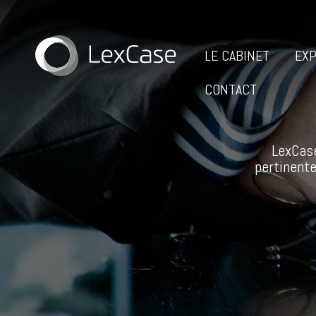
LE CABINET
EXP
CONTACT
LexCase
pertinente