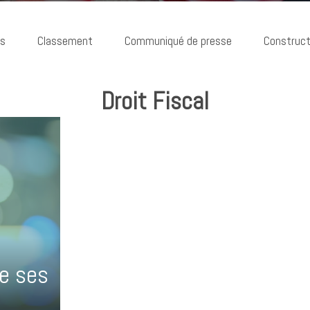
ns
Classement
Communiqué de presse
Construct
Droit Fiscal
de ses