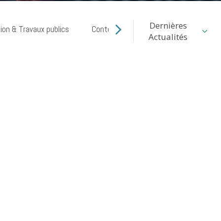
Dernières
ion & Travaux publics
Contentieux commercial
Cyber ri
Actualités