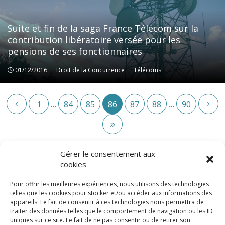
Suite et fin de la saga France Télécom sur la
contribution libératoire versée pour les
pensions de ses fonctionnaires
01/12/2016
Droit de la Concurrence
Droit de la Concurrence
Télécoms
Télécoms
1
84
85
86
87
88
90
…
…
Gérer le consentement aux
cookies
Pour offrir les meilleures expériences, nous utilisons des technologies
telles que les cookies pour stocker et/ou accéder aux informations des
appareils. Le fait de consentir à ces technologies nous permettra de
traiter des données telles que le comportement de navigation ou les ID
uniques sur ce site. Le fait de ne pas consentir ou de retirer son