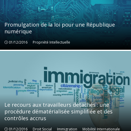
Promulgation de la loi pour une République
numérique
01/12/2016
Propriété Intellectuelle
Propriété Intellectuelle
Le recours aux travailleurs détachés : une
procédure dématérialisée simplifiée et des
contrôles accrus
01/12/2016
Droit Social
Droit Social
Immigration
Immigration
Mobilité Internationale
Mobilité Internationale