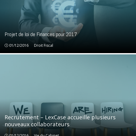
Projet de loi de Finances pour 2017
01/12/2016
Droit Fiscal
Droit Fiscal
Recrutement – LexCase accueille plusieurs
nouveaux collaborateurs
01/12/2016
Vie du Cabinet
Vie du Cabinet