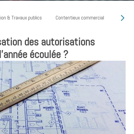
ion & Travaux publics
Contentieux commercial
Cyber ri
sation des autorisations
 l’année écoulée ?