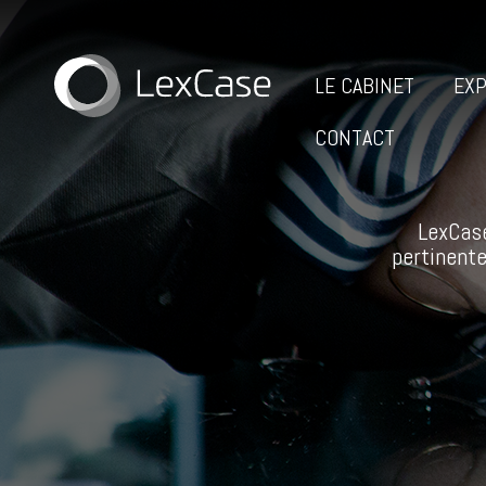
LE CABINET
EXP
CONTACT
LexCase
pertinente