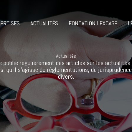
ERTISES
ACTUALITÉS
FONDATION LEXCASE
L
Actualités
 publie régulièrement des articles sur les actualités 
s, qu’il s’agisse de réglementations, de jurisprudence
divers.