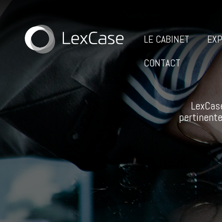
LE CABINET
EXP
CONTACT
LexCase
pertinente