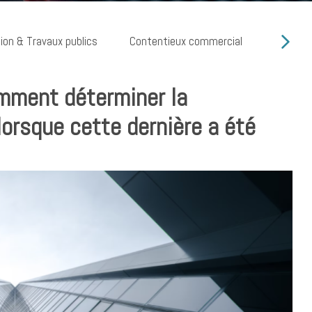
ion & Travaux publics
Contentieux commercial
Cyber ri
mment déterminer la
lorsque cette dernière a été