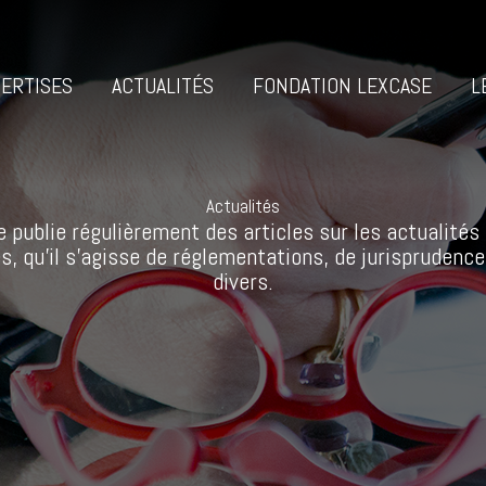
ERTISES
ACTUALITÉS
FONDATION LEXCASE
L
Actualités
 publie régulièrement des articles sur les actualités 
s, qu’il s’agisse de réglementations, de jurisprudence
divers.