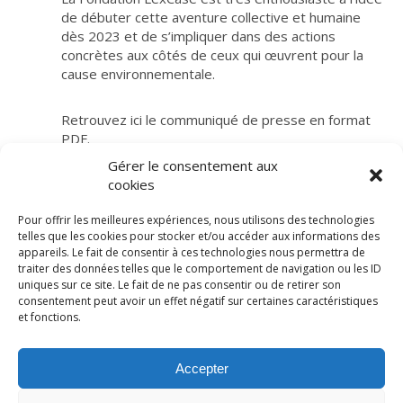
de débuter cette aventure collective et humaine
dès 2023 et de s’impliquer dans des actions
concrètes aux côtés de ceux qui œuvrent pour la
cause environnementale.
Retrouvez ici le communiqué de presse en format
PDF.
Gérer le consentement aux
cookies
Pour offrir les meilleures expériences, nous utilisons des technologies
telles que les cookies pour stocker et/ou accéder aux informations des
appareils. Le fait de consentir à ces technologies nous permettra de
traiter des données telles que le comportement de navigation ou les ID
uniques sur ce site. Le fait de ne pas consentir ou de retirer son
consentement peut avoir un effet négatif sur certaines caractéristiques
© LexCase 2026
et fonctions.
Mentions légales
Politique de confidentialité
Accepter
Politique de cookies
Conditions générales
Site
web réalisé par 2cafes