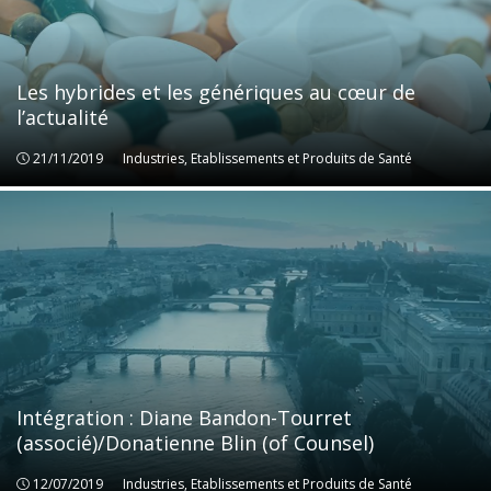
Les hybrides et les génériques au cœur de
l’actualité
21/11/2019
Industries, Etablissements et Produits de Santé
Industries, Etablissements et Produits de Santé
Intégration : Diane Bandon-Tourret
(associé)/Donatienne Blin (of Counsel)
12/07/2019
Industries, Etablissements et Produits de Santé
Industries, Etablissements et Produits de Santé