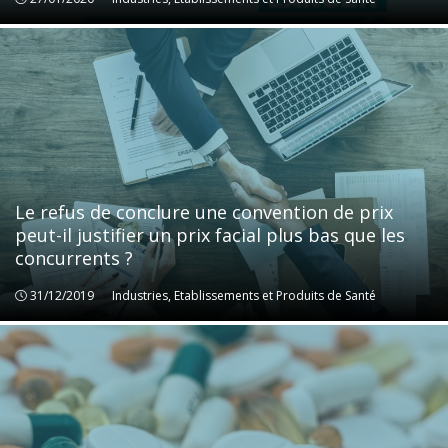
Le refus de conclure une convention de prix
peut-il justifier un prix facial plus bas que les
concurrents ?
31/12/2019
Industries, Etablissements et Produits de Santé
Industries, Etablissements et Produits de Santé