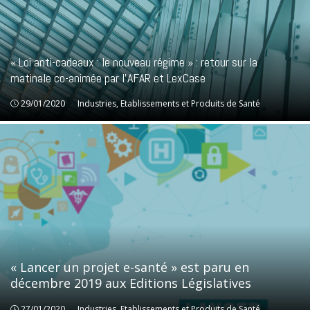
« Loi anti-cadeaux : le nouveau régime » : retour sur la
matinale co-animée par l’AFAR et LexCase
29/01/2020
Industries, Etablissements et Produits de Santé
Industries, Etablissements et Produits de Santé
« Lancer un projet e-santé » est paru en
décembre 2019 aux Editions Législatives
27/01/2020
Industries, Etablissements et Produits de Santé
Industries, Etablissements et Produits de Santé