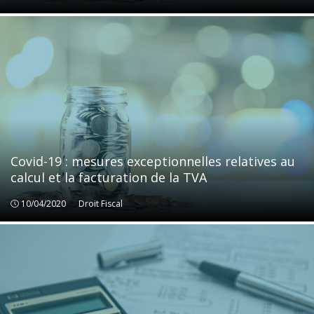
Covid-19 : mesures exceptionnelles relatives au
calcul et la facturation de la TVA
10/04/2020
Droit Fiscal
Droit Fiscal