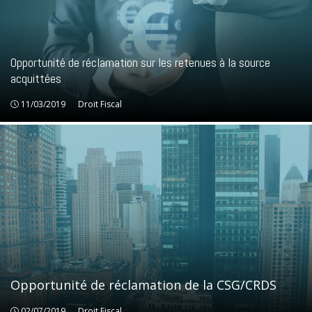
Opportunité de réclamation sur les retenues à la source
acquittées
11/03/2019
Droit Fiscal
Droit Fiscal
Opportunité de réclamation de la CSG/CRDS
02/07/2019
Droit Fiscal
Droit Fiscal