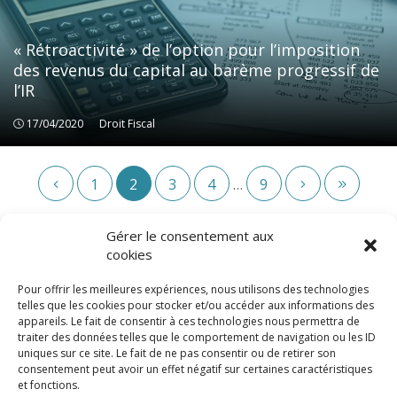
« Rétroactivité » de l’option pour l’imposition
des revenus du capital au barème progressif de
l’IR
17/04/2020
Droit Fiscal
Droit Fiscal
1
2
3
4
9
…
Gérer le consentement aux
cookies
Pour offrir les meilleures expériences, nous utilisons des technologies
telles que les cookies pour stocker et/ou accéder aux informations des
appareils. Le fait de consentir à ces technologies nous permettra de
traiter des données telles que le comportement de navigation ou les ID
uniques sur ce site. Le fait de ne pas consentir ou de retirer son
consentement peut avoir un effet négatif sur certaines caractéristiques
© LexCase 2026
et fonctions.