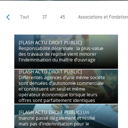
Tout
37
45
Associations et Fondatio
[FLASH ACTU DROIT PUBLIC]
Responsabilité décennale : la plus-value
[FLASH ACTU DROIT PUBLIC]
des travaux de reprise vient minorer
Responsabilité décennale : la plus-value
l’indemnisation du maître d’ouvrage
des travaux de reprise vient minorer
l’indemnisation du maître d’ouvrage
[FLASH ACTU DROIT PUBLIC]
16/06/2026
Droit Public des Affaires
Différentes agences d’une même société
sont dénuées d’autonomie commerciale
[FLASH ACTU DROIT PUBLIC]
et constituent un seul et même
Différentes agences d’une même société
opérateur économique lorsque leurs
sont dénuées d’autonomie commerciale
offres sont parfaitement identiques
et constituent un seul et même
opérateur économique lorsque leurs
29/05/2026
Droit Public des Affaires
offres sont parfaitement identiques
[FLASH ACTU DROIT PUBLIC] Un
marché passé illégalement et résilié
[FLASH ACTU DROIT PUBLIC] Un
mais pas d’indemnisation pour le
marché passé illégalement et résilié
candidat évincé
mais pas d’indemnisation pour le