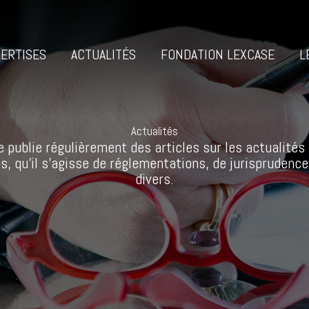
ERTISES
ACTUALITÉS
FONDATION LEXCASE
L
Actualités
 publie régulièrement des articles sur les actualités 
s, qu’il s’agisse de réglementations, de jurisprudence
divers.