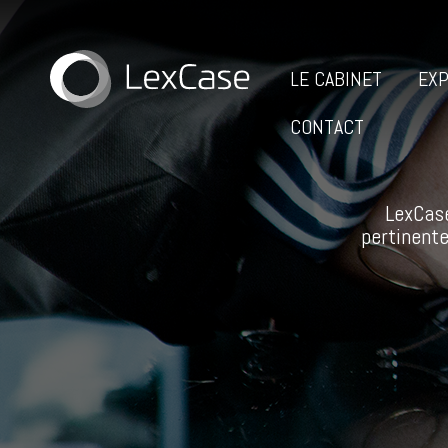
LE CABINET
EXP
CONTACT
LexCase
pertinente