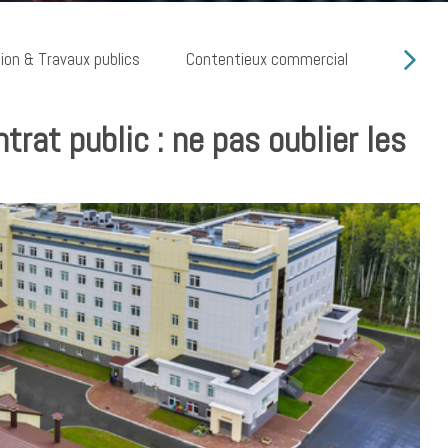
ion & Travaux publics
Contentieux commercial
Cyber ri
ntrat public : ne pas oublier les