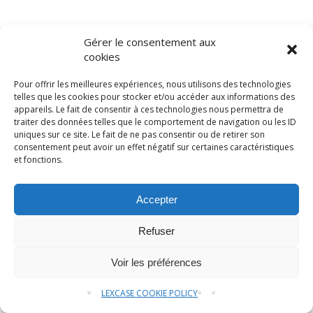
Gérer le consentement aux
cookies
Pour offrir les meilleures expériences, nous utilisons des technologies
telles que les cookies pour stocker et/ou accéder aux informations des
appareils. Le fait de consentir à ces technologies nous permettra de
traiter des données telles que le comportement de navigation ou les ID
uniques sur ce site. Le fait de ne pas consentir ou de retirer son
© LexCase 2026
consentement peut avoir un effet négatif sur certaines caractéristiques
et fonctions.
Legal notice
Privacy policy
Cookies policy
General conditions
Website by 2cafes
Accepter
Refuser
Brochure
Contact us
Voir les préférences
LEXCASE COOKIE POLICY