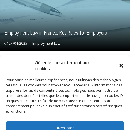
Employment Law in France: Key Rules for Employers
24/04/2025
Employment Law
Employment Law
Gérer le consentement aux
cookies
Pour offrir les meilleures expériences, nous utilisons des technologies
telles que les cookies pour stocker et/ou accéder aux informations des
appareils. Le fait de consentir à ces technologies nous permettra de
traiter des données telles que le comportement de navigation ou les ID
uniques sur ce site. Le fait de ne pas consentir ou de retirer son
consentement peut avoir un effet négatif sur certaines caractéristiques
et fonctions.
© LexCase 2026
Accepter
Legal notice
Privacy policy
Cookies policy