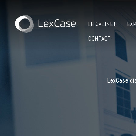
LE CABINET
EXP
CONTACT
LexCase dis