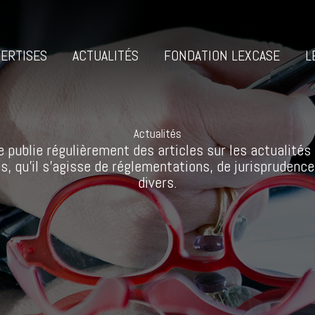
ERTISES
ACTUALITÉS
FONDATION LEXCASE
L
Actualités
 publie régulièrement des articles sur les actualités 
s, qu’il s’agisse de réglementations, de jurisprudence
divers.