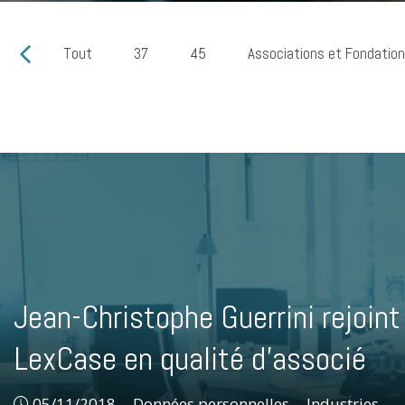
Tout
37
45
Associations et Fondatio
Jean-Christophe Guerrini rejoint
LexCase en qualité d’associé
05/11/2018
Données personnelles
Données personnelles
Industries,
Industries,