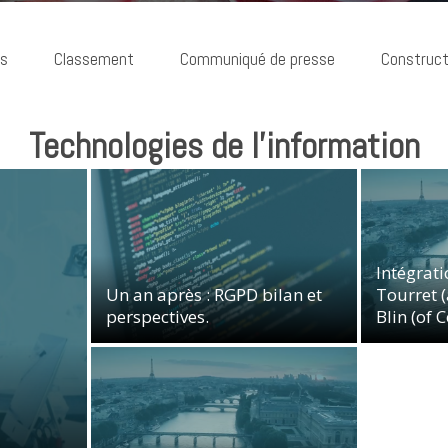
ns
Classement
Communiqué de presse
Construct
Technologies de l’information
Données personnelles
Intégrat
Industries, Etablissements et Produits
Industries
Un an après : RGPD bilan et
Tourret 
de Santé
Jeux Vidéo
Technologies
de Santé
perspectives.
Blin (of 
de l'information
Vie du Cabinet
de l'informa
Données personnelles
Industries, Etablissements et Produits