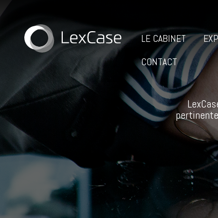
LE CABINET
EXP
CONTACT
LexCase
pertinente