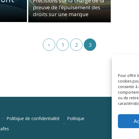
Précisions sur la charge de la
preuve de l’épuisement des
droits sur une marque
Propriété Intellectuelle
1
2
3
Pour offrir 
cookies pou
consentir à
comportement
ou de retire
caractéristi
Politique de confidentialité
Politique
Ac
cafes