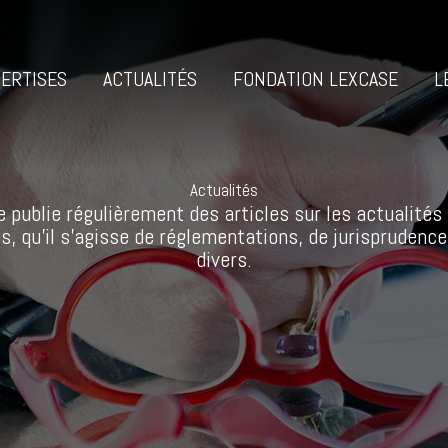
ERTISES
ACTUALITÉS
FONDATION LEXCASE
L
Actualités
 publie régulièrement des articles sur les actualités 
s, qu’il s’agisse de réglementations, de jurisprudence
divers.