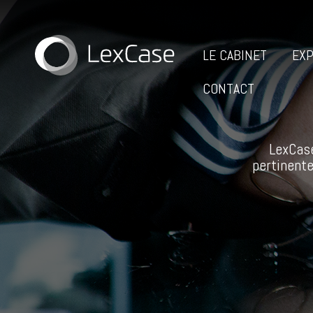
LE CABINET
EXP
CONTACT
LexCase
pertinente