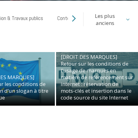
Les plus
ion & Travaux publics
Contentieux commercial
Cyber ri
anciens
[DROIT DES MARQUES]
Retour sur les conditions de
l’usage de marques en
DES MARQUES]
matière de référencement sur
r les conditions de
internet : réservation de
n d’un slogan à titre
mots-clés et insertion dans le
ue
code source du site Internet
Propriété Intellectuelle
Propriété Intellectuelle