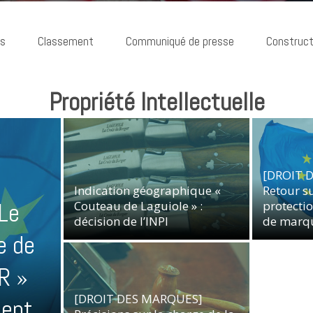
ns
Classement
Communiqué de presse
Construct
Propriété Intellectuelle
[DROIT 
Indication géographique «
Retour su
Le
Couteau de Laguiole » :
protectio
décision de l’INPI
de marq
Propriété Intellectuelle
e de
R »
[DROIT DES MARQUES]
ment