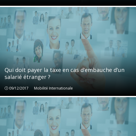
Qui doit payer la taxe en cas d’embauche d’un
salarié étranger ?
09/12/2017
Mobilité Internationale
Mobilité Internationale