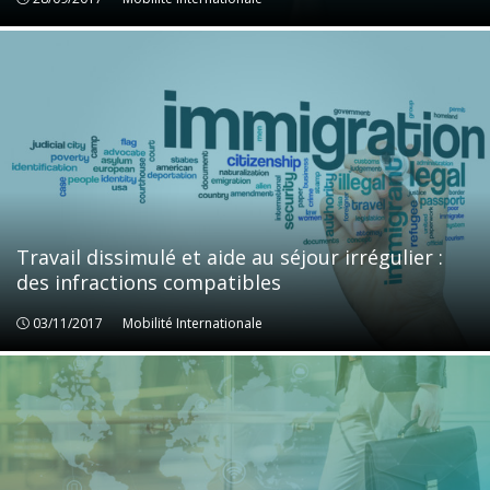
Travail dissimulé et aide au séjour irrégulier :
des infractions compatibles
03/11/2017
Mobilité Internationale
Mobilité Internationale