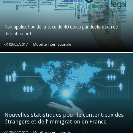
Non-application de la taxe de 40 euros par déclaration de
détachement
03/05/2017
Mobilité Internationale
Mobilité Internationale
Nouvelles statistiques pour le contentieux des
étrangers et de l’immigration en France
28/09/2017
Mobilité Internationale
Mobilité Internationale