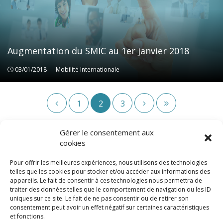
Augmentation du SMIC au 1er janvier 2018
03/01/2018
Mobilité Internationale
Mobilité Internationale
1
2
3
Gérer le consentement aux
cookies
Pour offrir les meilleures expériences, nous utilisons des technologies
telles que les cookies pour stocker et/ou accéder aux informations des
appareils. Le fait de consentir à ces technologies nous permettra de
traiter des données telles que le comportement de navigation ou les ID
uniques sur ce site. Le fait de ne pas consentir ou de retirer son
consentement peut avoir un effet négatif sur certaines caractéristiques
© LexCase 2026
et fonctions.