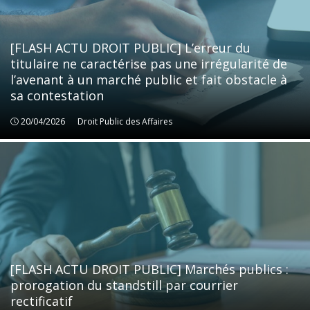
[FLASH ACTU DROIT PUBLIC] L’erreur du
titulaire ne caractérise pas une irrégularité de
l’avenant à un marché public et fait obstacle à
sa contestation
20/04/2026
Droit Public des Affaires
Droit Public des Affaires
[FLASH ACTU DROIT PUBLIC] Marchés publics :
prorogation du standstill par courrier
rectificatif