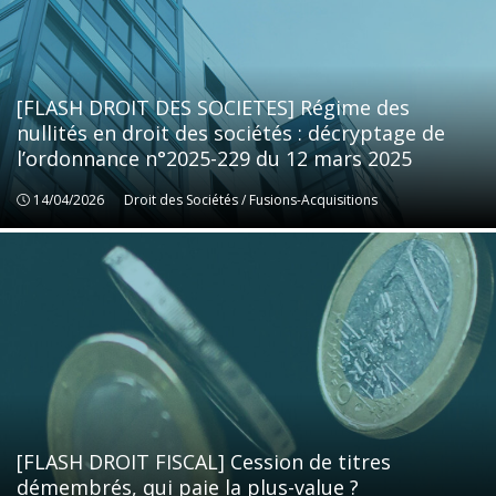
[FLASH DROIT DES SOCIETES] Régime des
nullités en droit des sociétés : décryptage de
l’ordonnance n°2025-229 du 12 mars 2025
14/04/2026
Droit des Sociétés / Fusions-Acquisitions
Droit des Sociétés / Fusions-Acquisitions
[FLASH DROIT FISCAL] Cession de titres
démembrés, qui paie la plus-value ?