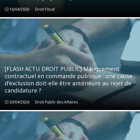
16/04/2026
Droit Fiscal
Droit Fiscal
[FLASH ACTU DROIT PUBLIC] Manquement
contractuel en commande publique : une cause
d’exclusion doit-elle être antérieure au rejet de
candidature ?
20/04/2026
Droit Public des Affaires
Droit Public des Affaires