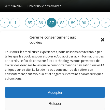
21/04/2026
Droit Public des Affaires
Droit Public des Affaires
1
85
86
87
88
89
90
…
Gérer le consentement aux
cookies
Pour offrir les meilleures expériences, nous utilisons des technologies
telles que les cookies pour stocker et/ou accéder aux informations des
appareils. Le fait de consentir à ces technologies nous permettra de
traiter des données telles que le comportement de navigation ou les ID
uniques sur ce site. Le fait de ne pas consentir ou de retirer son
consentement peut avoir un effet négatif sur certaines caractéristiques
© LexCase 2026
et fonctions.
Mentions légales
Politique de confidentialité
Accepter
Politique de cookies
Conditions générales
Site
web réalisé par 2cafes
Refuser